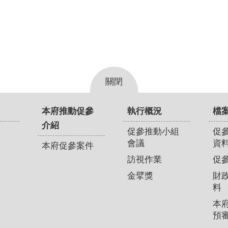
關閉
本府推動促參
執行概況
檔
介紹
促參推動小組
促
會議
資
本府促參案件
訪視作業
促
金擘獎
財
料
本
預