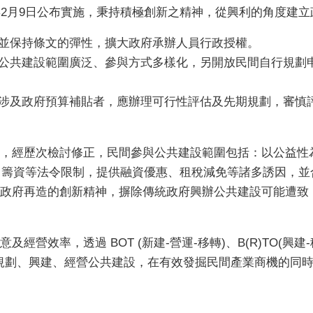
年2月9日公布實施，秉持積極創新之精神，從興利的角度建
，並保持條文的彈性，擴大政府承辦人員行政授權。
之公共建設範圍廣泛、參與方式多樣化，另開放民間自行規劃
，涉及政府預算補貼者，應辦理可行性評估及先期規劃，審慎
，經歷次檢討修正，民間參與公共建設範圍包括：以公益性
地、籌資等法令限制，提供融資優惠、租稅減免等諸多誘因，
政府再造的創新精神，摒除傳統政府興辦公共建設可能遭致
效率，透過 BOT (新建-營運-移轉)、B(R)TO(興建-移
方式，共同規劃、興建、經營公共建設，在有效發掘民間產業商機