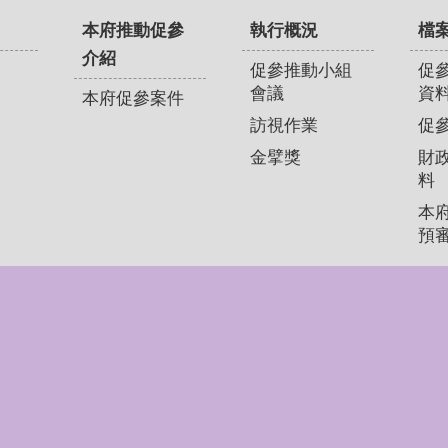
本府推動促參
執行概況
檔
介紹
促參推動小組
促
會議
資
本府促參案件
訪視作業
促
金擘獎
財
料
本
預