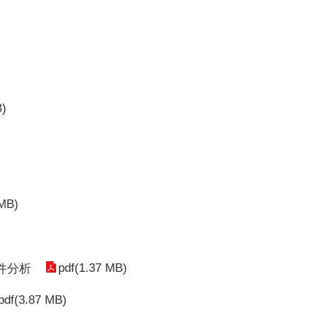
B)
 MB)
pdf(1.37 MB)
件分析
pdf(3.87 MB)