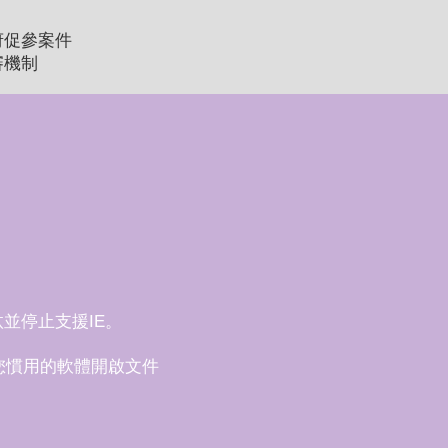
府促參案件
審機制
淘汰並停止支援IE。
您慣用的軟體開啟文件