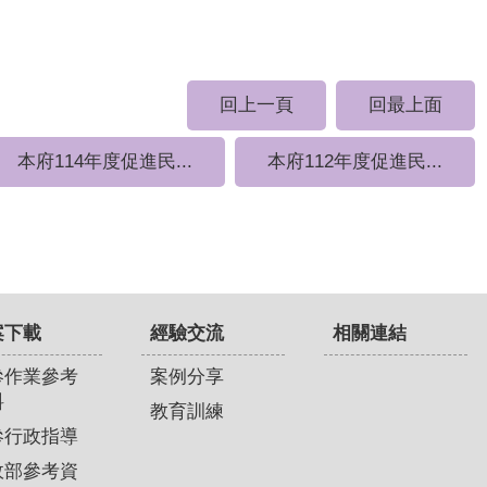
回上一頁
回最上面
本府114年度促進民...
本府112年度促進民...
案下載
經驗交流
相關連結
參作業參考
案例分享
料
教育訓練
參行政指導
政部參考資