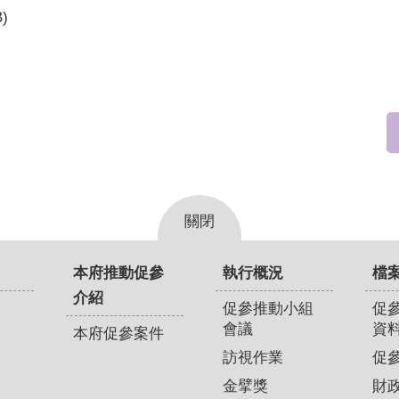
B)
關閉
本府推動促參
執行概況
檔
介紹
促參推動小組
促
會議
資
本府促參案件
訪視作業
促
金擘獎
財