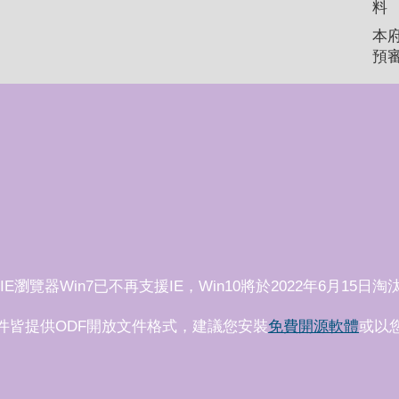
料
本
預
使用IE瀏覽器Win7已不再支援IE，Win10將於2022年6月15日
件皆提供ODF開放文件格式，建議您安裝
免費開源軟體
或以