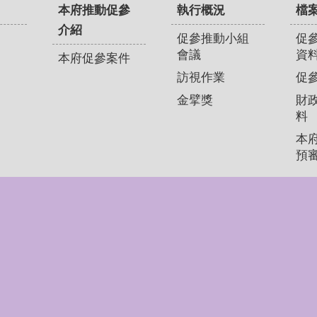
本府推動促參
執行概況
檔
介紹
促參推動小組
促
會議
資
本府促參案件
訪視作業
促
金擘獎
財
料
本
預