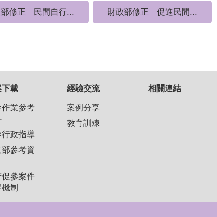
部修正「民間自行...
財政部修正「促進民間...
案下載
經驗交流
相關連結
參作業參考
案例分享
料
教育訓練
參行政指導
政部參考資
府促參案件
審機制