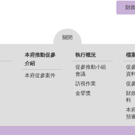
財政
關閉
本府推動促參
執行概況
檔
介紹
促參推動小組
促
會議
資
本府促參案件
訪視作業
促
金擘獎
財
料
本
預